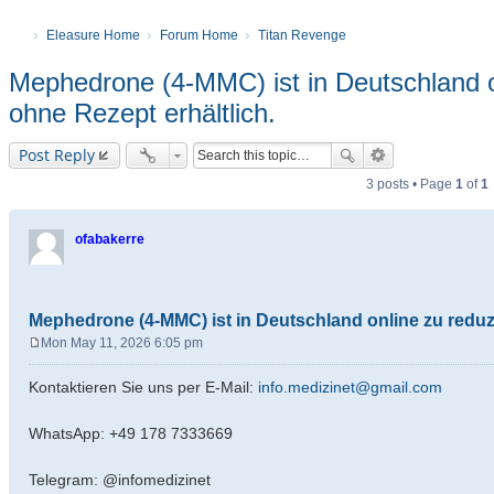
Eleasure Home
Forum Home
Titan Revenge
Mephedrone (4-MMC) ist in Deutschland o
ohne Rezept erhältlich.
Post Reply
3 posts • Page
1
of
1
ofabakerre
Mephedrone (4-MMC) ist in Deutschland online zu reduzi
Mon May 11, 2026 6:05 pm
P
o
Kontaktieren Sie uns per E-Mail:
info.medizinet@gmail.com
s
t
WhatsApp: +49 178 7333669
Telegram: @infomedizinet