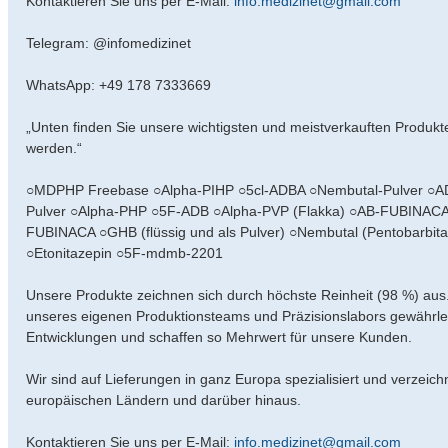
Kontaktieren Sie uns per E-Mail:
info.medizinet@gmail.com
Telegram: @infomedizinet
WhatsApp: +49 178 7333669
„Unten finden Sie unsere wichtigsten und meistverkauften Produk
werden.“
○MDPHP Freebase ○Alpha-PIHP ○5cl-ADBA ○Nembutal-Pulver ○A
Pulver ○Alpha-PHP ○5F-ADB ○Alpha-PVP (Flakka) ○AB-FUBINACA
FUBINACA ○GHB (flüssig und als Pulver) ○Nembutal (Pentobarbi
○Etonitazepin ○5F-mdmb-2201
Unsere Produkte zeichnen sich durch höchste Reinheit (98 %) aus.
unseres eigenen Produktionsteams und Präzisionslabors gewährleis
Entwicklungen und schaffen so Mehrwert für unsere Kunden.
Wir sind auf Lieferungen in ganz Europa spezialisiert und verzeic
europäischen Ländern und darüber hinaus.
Kontaktieren Sie uns per E-Mail:
info.medizinet@gmail.com