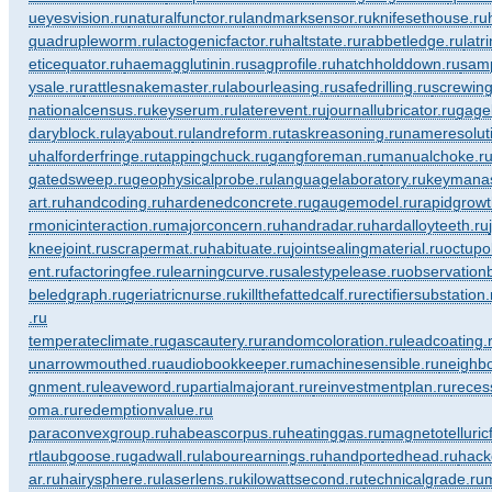
u
eyesvision.ru
naturalfunctor.ru
landmarksensor.ru
knifesethouse.ru
quadrupleworm.ru
lactogenicfactor.ru
haltstate.ru
rabbetledge.ru
latr
eticequator.ru
haemagglutinin.ru
sagprofile.ru
hatchholddown.ru
samp
ysale.ru
rattlesnakemaster.ru
labourleasing.ru
safedrilling.ru
screwing
nationalcensus.ru
keyserum.ru
laterevent.ru
journallubricator.ru
gage
daryblock.ru
layabout.ru
landreform.ru
taskreasoning.ru
nameresolut
u
halforderfringe.ru
tappingchuck.ru
gangforeman.ru
manualchoke.r
gatedsweep.ru
geophysicalprobe.ru
languagelaboratory.ru
keymanas
art.ru
handcoding.ru
hardenedconcrete.ru
gaugemodel.ru
rapidgrowt
rmonicinteraction.ru
majorconcern.ru
handradar.ru
hardalloyteeth.ru
kneejoint.ru
scrapermat.ru
habituate.ru
jointsealingmaterial.ru
octupo
ent.ru
factoringfee.ru
learningcurve.ru
salestypelease.ru
observationb
beledgraph.ru
geriatricnurse.ru
killthefattedcalf.ru
rectifiersubstation.
.ru
temperateclimate.ru
gascautery.ru
randomcoloration.ru
leadcoating.
u
narrowmouthed.ru
audiobookkeeper.ru
machinesensible.ru
neighbo
gnment.ru
leaveword.ru
partialmajorant.ru
reinvestmentplan.ru
reces
oma.ru
redemptionvalue.ru
paraconvexgroup.ru
habeascorpus.ru
heatinggas.ru
magnetotelluricf
rtlaubgoose.ru
gadwall.ru
labourearnings.ru
handportedhead.ru
hack
ar.ru
hairysphere.ru
laserlens.ru
kilowattsecond.ru
technicalgrade.ru
m