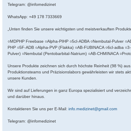
Telegram: @infomedizinet
WhatsApp: +49 178 7333669
„Unten finden Sie unsere wichtigsten und meistverkauften Produk
○MDPHP Freebase ○Alpha-PIHP ○5cl-ADBA ○Nembutal-Pulver ○AD
PHP ○5F-ADB ○Alpha-PVP (Flakka) ○AB-FUBINACA ○6cl-adba ○3-
Pulver) ○Nembutal (Pentobarbital-Natrium) ○AB-CHMINACA ○Prot
Unsere Produkte zeichnen sich durch höchste Reinheit (98 %) aus
Produktionsteams und Präzisionslabors gewährleisten wir stets ak
unsere Kunden.
Wir sind auf Lieferungen in ganz Europa spezialisiert und verzei
und darüber hinaus.
Kontaktieren Sie uns per E-Mail:
info.medizinet@gmail.com
Telegram: @infomedizinet