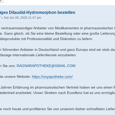
iges Dilaudid-Hydromorphon bestellen
7
»
Sat Jun 06, 2026 11:47 am
n vertrauenswürdiger Anbieter von Medikamenten in pharmazeutischer Q
te. Ganz gleich, ob Sie eine kleine Bestellung oder eine große Lieferun
ätsprodukte mit Professionalität und Diskretion zu liefern.
er führenden Anbieter in Deutschland und ganz Europa sind wir stolz da
lässige internationale Lieferdienste anzubieten.
n Sie uns:
RAGNARAPOTHEKE@GMAIL.COM
ie unsere Website:
https://oxyapotheke.com/
 Jahren Erfahrung im pharmazeutischen Vertrieb haben wir uns einen Ruf
edenheit erarbeitet. Unser Streben nach Exzellenz hat es uns ermöglic
ie noch heute und profitieren Sie von unserem bisher schnellsten Liefer