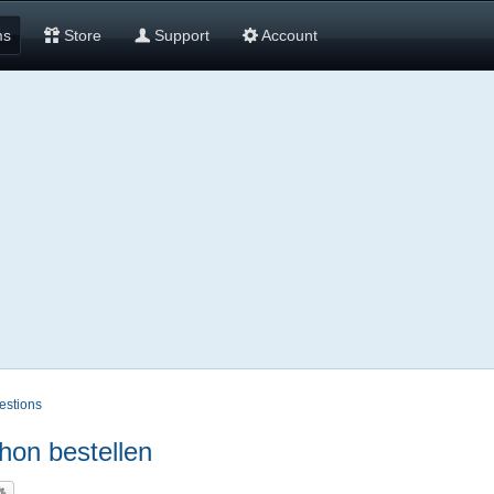
ms
Store
Support
Account
estions
hon bestellen