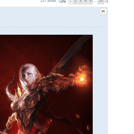
227 posts
1
2
3
4
5
…
23
Quote