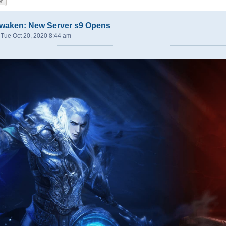
waken: New Server s9 Opens
»
Tue Oct 20, 2020 8:44 am