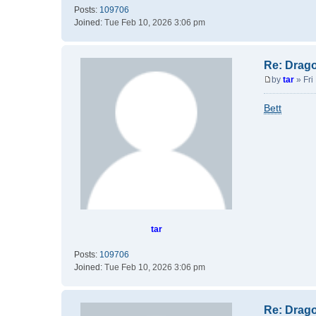
Posts:
109706
Joined:
Tue Feb 10, 2026 3:06 pm
Re: Drag
by
tar
»
Fri
P
o
Bett
s
t
tar
Posts:
109706
Joined:
Tue Feb 10, 2026 3:06 pm
Re: Drag