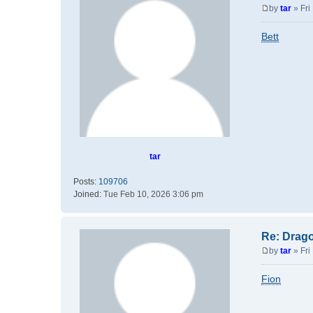
by
tar
»
Fri
P
o
Bett
s
t
tar
Posts:
109706
Joined:
Tue Feb 10, 2026 3:06 pm
Re: Drag
by
tar
»
Fri
P
o
Fion
s
t