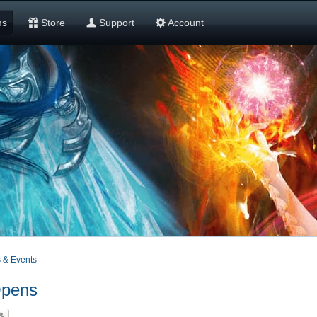
ms
Store
Support
Account
 & Events
Opens