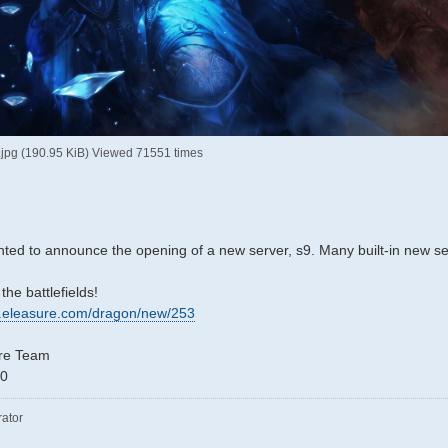
.jpg (190.95 KiB) Viewed 71551 times
hted to announce the opening of a new server, s9. Many built-in new se
he battlefields!
w.eleasure.com/dragon/new/253
re Team
20
rator