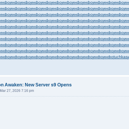
инфо
инфо
инфо
инфо
инфо
инфо
инфо
инфо
инфо
инфо
инфо
инфо
ин
инфо
инфо
инфо
инфо
инфо
инфо
инфо
инфо
инфо
инфо
инфо
инфо
ин
инфо
инфо
инфо
инфо
инфо
инфо
инфо
инфо
инфо
инфо
инфо
инфо
ин
инфо
инфо
инфо
инфо
инфо
инфо
инфо
инфо
инфо
инфо
инфо
инфо
ин
инфо
инфо
инфо
инфо
инфо
инфо
инфо
инфо
инфо
инфо
инфо
инфо
ин
инфо
инфо
инфо
инфо
инфо
инфо
инфо
инфо
инфо
инфо
инфо
инфо
ин
инфо
инфо
инфо
инфо
инфо
инфо
инфо
инфо
инфо
инфо
инфо
инфо
ин
инфо
инфо
инфо
инфо
инфо
инфо
инфо
инфо
инфо
инфо
инфо
инфо
ин
инфо
инфо
инфо
инфо
инфо
инфо
инфо
инфо
инфо
инфо
инфо
инфо
ин
инфо
инфо
инфо
инфо
инфо
инфо
инфо
инфо
инфо
инфо
инфо
tuchkas
on Awaken: New Server s9 Opens
 Mar 27, 2026 7:16 pm