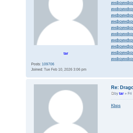
инфо
инфо
s
инфо
инфо
t
инфо
инфо
инфо
инфо
инфо
инфо
инфо
инфо
инфо
инфо
инфо
инфо
инфо
инфо
tar
инфо
инфо
Posts:
109706
Joined:
Tue Feb 10, 2026 3:06 pm
Re: Drag
by
tar
»
Fri
P
o
Kbps
s
t