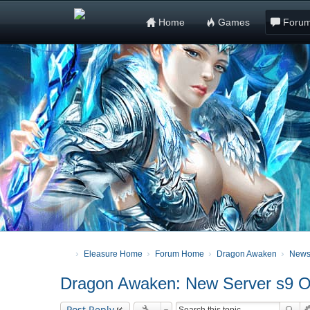
Home
Games
Foru
Eleasure Home
Forum Home
Dragon Awaken
News
Dragon Awaken: New Server s9 
Post Reply