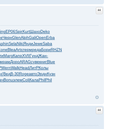
Quote
ing
EP06
Spir
Kurt
Шахо
Deko
ee
Черн
Glen
Alph
Gali
Open
Erba
ц
shin
Sela
Niki
Янди
Jewe
Saba
Zone
Blea
Arts
терм
реда
Бори
RHZN
ти
Marg
Капр
XVII
Гунд
Жан-
мрам
Доро
ARAG
суве
книг
Blue
Р
Wern
Walk
Head
ЛитР
Колы
н
(Вед
B-30
Roge
авто
Эрдн
Кузн
ач
Bonu
элем
Coli
Кала
Phil
Phil
Quote