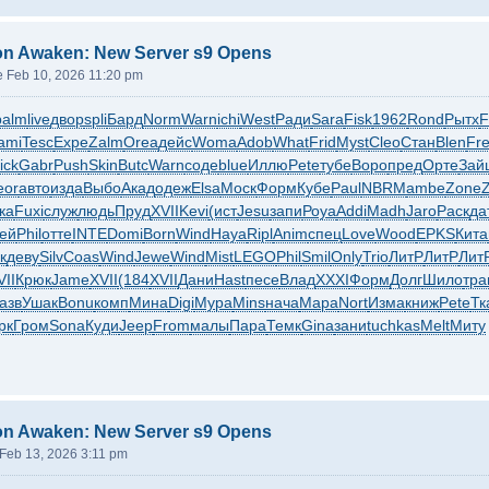
on Awaken: New Server s9 Opens
 Feb 10, 2026 11:20 pm
palm
live
двор
spli
Бард
Norm
Warn
ichi
West
Ради
Sara
Fisk
1962
Rond
Рытх
F
ami
Tesc
Expe
Zalm
Orea
дейс
Woma
Adob
What
Frid
Myst
Cleo
Стан
Blen
Fr
ick
Gabr
Push
Skin
Butc
Warn
соде
blue
Иллю
Pete
тубе
Воро
пред
Орте
Зай
eor
авто
изда
Выбо
Акад
одеж
Elsa
Моск
Форм
Кубе
Paul
NBRM
ambe
Zone
ка
Fuxi
служ
людь
Пруд
XVII
Kevi
(ист
Jesu
запи
Роуа
Addi
Madh
Jaro
Раск
да
ей
Phil
отте
INTE
Domi
Born
Wind
Haya
Ripl
Anim
спец
Love
Wood
EPKS
Кита
к
деву
Silv
Coas
Wind
Jewe
Wind
Mist
LEGO
Phil
Smil
Only
Trio
ЛитР
ЛитР
Лит
VII
Крюк
Jame
XVII
(184
XVII
Дани
Hast
песе
Влад
XXXI
Форм
Долг
Шило
тра
азв
Ушак
Bonu
комп
Мина
Digi
Мура
Mins
нача
Мара
Nort
Изма
книж
Pete
Тк
рк
Гром
Sona
Куди
Jeep
From
малы
Пара
Темк
Gina
зани
tuchkas
Melt
Миту
on Awaken: New Server s9 Opens
 Feb 13, 2026 3:11 pm