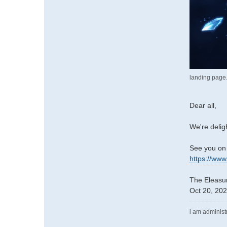
landing page
Dear all,
We're delig
See you on t
https://ww
The Eleasu
Oct 20, 20
i am administ