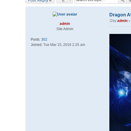
Dragon A
by
admin
admin
P
Site Admin
o
s
Posts:
302
t
Joined:
Tue Mar 15, 2016 2:25 am