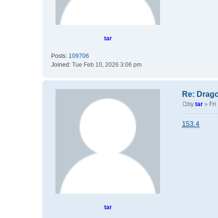
tar
Posts:
109706
Joined:
Tue Feb 10, 2026 3:06 pm
Re: Drag
by
tar
»
Fri
P
o
153.4
s
t
tar