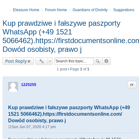
Eleasure Home
Forum Home
Guardians of Divinity
Suggestions
Kup prawdziwe i fałszywe paszporty
WhatsApp (+49 1521
5066462).https://firstdocumentsonline.co
Dowód osobisty, prawo j
Post Reply
1 post • Page
1
of
1
Quo
1225255
Kup prawdziwe i fałszywe paszporty WhatsApp (+49
1521 5066462).https://firstdocumentsonline.com/
Dowód osobisty, prawo j
Sun Jun 07, 2026 4:17 pm
P
o