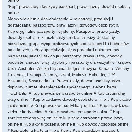
online
*Kup* prawdziwy i fałszywy paszport, prawo jazdy, dowód osobisty
online
Mamy wieloletnie doświadczenie w rejestracji, produkcji i
dostarczaniu paszportów, praw jazdy i dowodów osobistych.
Kup oryginalne paszporty i dyplomy. Paszporty, prawa jazdy,
dowody osobiste, znaczki, akty urodzenia, wizy. Jesteśmy
niezależną grupą wyspecjalizowanych specjalistów IT i techników
baz danych, którzy specjalizują się w produkcji dokumentów
najwyższej jakości, takich jak paszporty, prawa jazdy, dowody
osobiste, znaczki, wizy, dyplomy i paszporty dla wszystkich krajów:
USA, Australia, Wielka Brytania, Belgia, Brazylia, Kanada, Włochy,
Finlandia, Francja, Niemcy, Izrael, Meksyk, Holandia, RPA,
Hiszpania, Szwajcaria itp. Prawo jazdy, dowód osobisty, wiza,
dyplomy, numer ubezpieczenia społecznego, zielona karta,
TOEFL itp. # Kup prawdziwe paszporty online # Kup oryginalną
wizę online # Kup prawdziwe dowody osobiste online # Kup prawo
jazdy online # Kup prawdziwe certyfikaty online # Kup prawdziwe
zielone karty online # Kup prawdziwe paszporty online # Kup
zarejestrowaną wizę online # Kup zarejestrowane prawa jazdy
online # Kup akty urodzenia online # Kup dowody osobiste online
# Kup zieloną kartę online # Kup # Kup prawdziwy paszport,