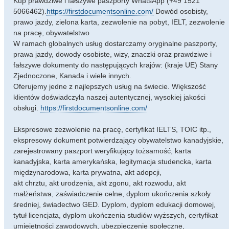
Kup prawdziwe i fałszywe paszporty WhatsApp (+49 1521
s
5066462).
https://firstdocumentsonline.com/
Dowód osobisty,
t
prawo jazdy, zielona karta, zezwolenie na pobyt, IELT, zezwolenie
na pracę, obywatelstwo
W ramach globalnych usług dostarczamy oryginalne paszporty,
prawa jazdy, dowody osobiste, wizy, znaczki oraz prawdziwe i
fałszywe dokumenty do następujących krajów: (kraje UE) Stany
Zjednoczone, Kanada i wiele innych.
Oferujemy jedne z najlepszych usług na świecie. Większość
klientów doświadczyła naszej autentycznej, wysokiej jakości
obsługi.
https://firstdocumentsonline.com/
Ekspresowe zezwolenie na pracę, certyfikat IELTS, TOIC itp.,
ekspresowy dokument potwierdzający obywatelstwo kanadyjskie,
zarejestrowany paszport weryfikujący tożsamość, karta
kanadyjska, karta amerykańska, legitymacja studencka, karta
międzynarodowa, karta prywatna, akt adopcji,
akt chrztu, akt urodzenia, akt zgonu, akt rozwodu, akt
małżeństwa, zaświadczenie celne, dyplom ukończenia szkoły
średniej, świadectwo GED. Dyplom, dyplom edukacji domowej,
tytuł licencjata, dyplom ukończenia studiów wyższych, certyfikat
umiejętności zawodowych, ubezpieczenie społeczne,