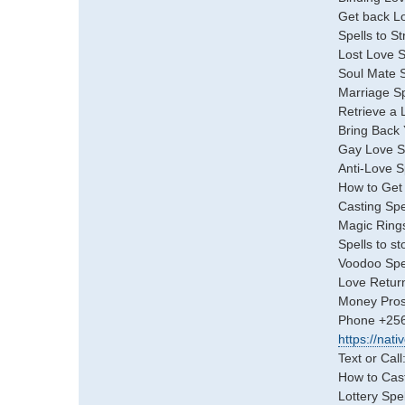
Get back Lo
Spells to S
Lost Love S
Soul Mate S
Marriage Sp
Retrieve a 
Bring Back 
Gay Love Sp
Anti-Love S
How to Get 
Casting Spe
Magic Ring
Spells to st
Voodoo Spel
Love Return
Money Prosp
Phone +25
https://nati
Text or Ca
How to Cas
Lottery Spel