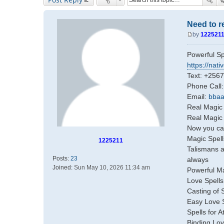
Need to r
by
122521
P
o
Powerful Sp
s
https://nati
t
Text: +256
Phone Call
Email:
bbaa
Real Magic 
Real Magic 
Now you can
Magic Spell
1225211
Talismans a
Posts:
23
always
Joined:
Sun May 10, 2026 11:34 am
Powerful M
Love Spells
Casting of 
Easy Love 
Spells for 
Binding Lov