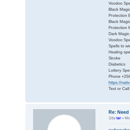
Voodoo Spe
Black Magic
Protection 
Black Magic
Protection 
Dark Magic 
Voodoo Spe
Spells to w
Healing spel
Stroke
Diabetics
Lottery Spel
Phone +25
https://nati
Text or Ca
Re: Need 
by
tar
»
Mo
P
o
инфо
инфо