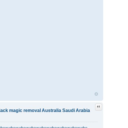
Quote
lack magic removal Australia Saudi Arabia
фо
инфо
инфо
инфо
инфо
инфо
инфо
инфо
инфо