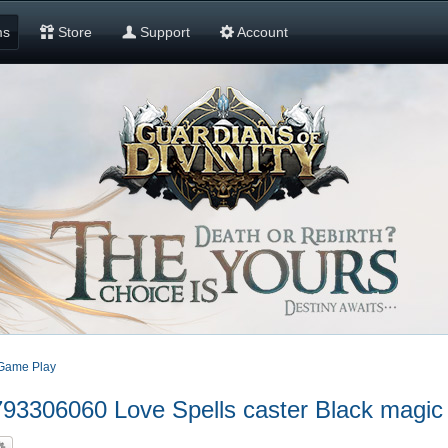
ms
Store
Support
Account
Game Play
793306060 Love Spells caster Black magic 