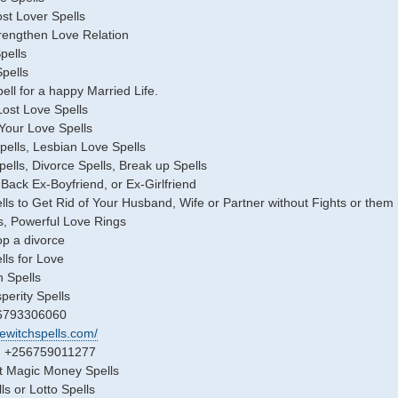
st Lover Spells
trengthen Love Relation
pells
pells
ell for a happy Married Life.
Lost Love Spells
Your Love Spells
ells, Lesbian Love Spells
pells, Divorce Spells, Break up Spells
Back Ex-Boyfriend, or Ex-Girlfriend
lls to Get Rid of Your Husband, Wife or Partner without Fights or them
s, Powerful Love Rings
op a divorce
ls for Love
 Spells
erity Spells
6793306060
vewitchspells.com/
ll: +256759011277
t Magic Money Spells
ls or Lotto Spells