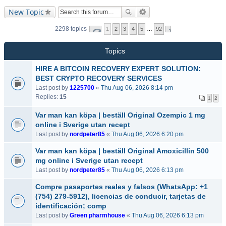
New Topic
2298 topics
1
2
3
4
5
…
92
Topics
HIRE A BITCOIN RECOVERY EXPERT SOLUTION:
BEST CRYPTO RECOVERY SERVICES
Last post by
1225700
«
Thu Aug 06, 2026 8:14 pm
Replies:
15
1
2
Var man kan köpa | beställ Original Ozempic 1 mg
online i Sverige utan recept
Last post by
nordpeter85
«
Thu Aug 06, 2026 6:20 pm
Var man kan köpa | beställ Original Amoxicillin 500
mg online i Sverige utan recept
Last post by
nordpeter85
«
Thu Aug 06, 2026 6:13 pm
Compre pasaportes reales y falsos (WhatsApp: +1
(754) 279-5912), licencias de conducir, tarjetas de
identificación; comp
Last post by
Green pharmhouse
«
Thu Aug 06, 2026 6:13 pm