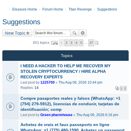
Eleasure Home
Forum Home
Titan Revenge
Suggestions
Suggestions
New Topic
651 topics
1
2
3
4
5
…
27
Topics
I NEED A HACKER TO HELP ME RECOVER MY
STOLEN CRYPTOCURRENCY / HIRE ALPHA
RECOVERY EXPERTS
Last post by
1225700
«
Thu Aug 06, 2026 10:44 pm
Replies:
14
1
2
Compre pasaportes reales y falsos (WhatsApp: +1
(754) 279-5912), licencias de conducir, tarjetas de
identificación; comp
Last post by
Green pharmhouse
«
Thu Aug 06, 2026 6:16 pm
Achetez de vrais et faux passeports en ligne
WhatsApp: +1 (775) 480-1590. Achetez un passeport