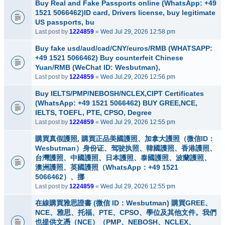
Buy Real and Fake Passports online (WhatsApp: +49
1521 5066462)ID card, Drivers license, buy legitimate
US passports, bu
Last post by
1224859
«
Wed Jul 29, 2026 12:58 pm
Buy fake usd/aud/cad/CNY/euros/RMB (WHATSAPP:
+49 1521 5066462) Buy counterfeit Chinese
Yuan/RMB (WeChat ID: Wesbutman),
Last post by
1224859
«
Wed Jul 29, 2026 12:56 pm
Buy IELTS/PMP/NEBOSH/NCLEX,CIPT Certificates
(WhatsApp: +49 1521 5066462) BUY GREE,NCE,
IELTS, TOEFL, PTE, CPSO, Degree
Last post by
1224859
«
Wed Jul 29, 2026 12:55 pm
購買真假護照, 購買正品美國護照、加拿大護照（微信ID：
Wesbutman）身份证、驾驶执照、韓國護照、香港護照、
台灣護照、中國護照、日本護照、泰國護照、波蘭護照、
澳洲護照、英國護照（WhatsApp：+49 1521
5066462）、挪
Last post by
1224859
«
Wed Jul 29, 2026 12:55 pm
在線購買雅思證書 (微信 ID：Wesbutman) 購買GREE、
NCE、雅思、托福、PTE、CPSO、學位及其他文件。我們
也提供文憑（NCE）（PMP、NEBOSH、NCLEX、