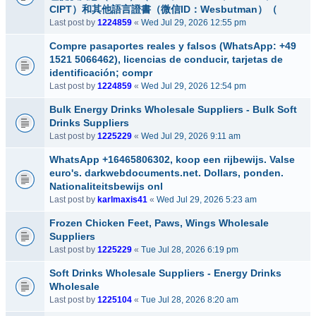
CIPT）和其他語言證書（微信ID：Wesbutman）（
Last post by
1224859
«
Wed Jul 29, 2026 12:55 pm
Compre pasaportes reales y falsos (WhatsApp: +49
1521 5066462), licencias de conducir, tarjetas de
identificación; compr
Last post by
1224859
«
Wed Jul 29, 2026 12:54 pm
Bulk Energy Drinks Wholesale Suppliers - Bulk Soft
Drinks Suppliers
Last post by
1225229
«
Wed Jul 29, 2026 9:11 am
WhatsApp +16465806302, koop een rijbewijs. Valse
euro's. darkwebdocuments.net. Dollars, ponden.
Nationaliteitsbewijs onl
Last post by
karlmaxis41
«
Wed Jul 29, 2026 5:23 am
Frozen Chicken Feet, Paws, Wings Wholesale
Suppliers
Last post by
1225229
«
Tue Jul 28, 2026 6:19 pm
Soft Drinks Wholesale Suppliers - Energy Drinks
Wholesale
Last post by
1225104
«
Tue Jul 28, 2026 8:20 am