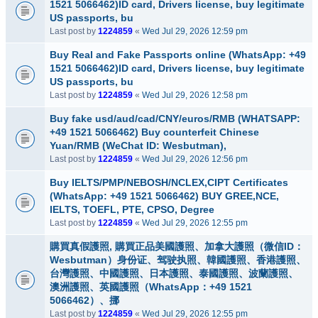
1521 5066462)ID card, Drivers license, buy legitimate
US passports, bu
Last post by
1224859
«
Wed Jul 29, 2026 12:59 pm
Buy Real and Fake Passports online (WhatsApp: +49
1521 5066462)ID card, Drivers license, buy legitimate
US passports, bu
Last post by
1224859
«
Wed Jul 29, 2026 12:58 pm
Buy fake usd/aud/cad/CNY/euros/RMB (WHATSAPP:
+49 1521 5066462) Buy counterfeit Chinese
Yuan/RMB (WeChat ID: Wesbutman),
Last post by
1224859
«
Wed Jul 29, 2026 12:56 pm
Buy IELTS/PMP/NEBOSH/NCLEX,CIPT Certificates
(WhatsApp: +49 1521 5066462) BUY GREE,NCE,
IELTS, TOEFL, PTE, CPSO, Degree
Last post by
1224859
«
Wed Jul 29, 2026 12:55 pm
購買真假護照, 購買正品美國護照、加拿大護照（微信ID：
Wesbutman）身份证、驾驶执照、韓國護照、香港護照、
台灣護照、中國護照、日本護照、泰國護照、波蘭護照、
澳洲護照、英國護照（WhatsApp：+49 1521
5066462）、挪
Last post by
1224859
«
Wed Jul 29, 2026 12:55 pm