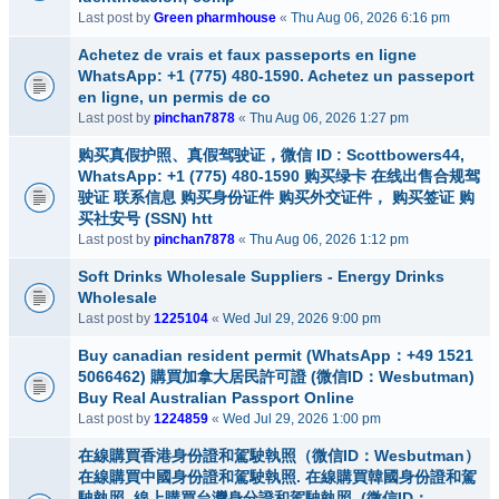
Last post by
Green pharmhouse
«
Thu Aug 06, 2026 6:16 pm
Achetez de vrais et faux passeports en ligne
WhatsApp: +1 (775) 480-1590. Achetez un passeport
en ligne, un permis de co
Last post by
pinchan7878
«
Thu Aug 06, 2026 1:27 pm
购买真假护照、真假驾驶证，微信 ID : Scottbowers44,
WhatsApp: +1 (775) 480-1590 购买绿卡 在线出售合规驾
驶证 联系信息 购买身份证件 购买外交证件， 购买签证 购
买社安号 (SSN) htt
Last post by
pinchan7878
«
Thu Aug 06, 2026 1:12 pm
Soft Drinks Wholesale Suppliers - Energy Drinks
Wholesale
Last post by
1225104
«
Wed Jul 29, 2026 9:00 pm
Buy canadian resident permit (WhatsApp：+49 1521
5066462) 購買加拿大居民許可證 (微信ID：Wesbutman)
Buy Real Australian Passport Online
Last post by
1224859
«
Wed Jul 29, 2026 1:00 pm
在線購買香港身份證和駕駛執照（微信ID：Wesbutman）
在線購買中國身份證和駕駛執照. 在線購買韓國身份證和駕
駛執照. 線上購買台灣身分證和駕駛執照. (微信ID：