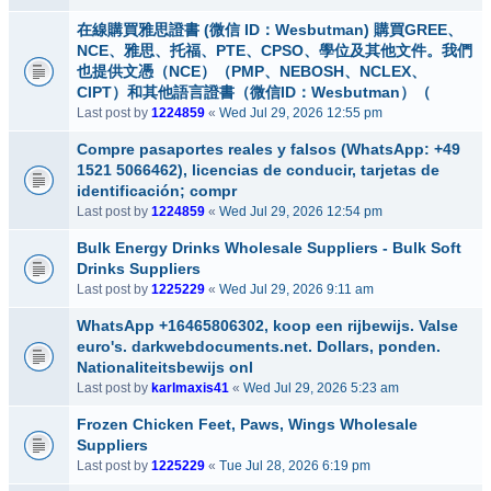
在線購買雅思證書 (微信 ID：Wesbutman) 購買GREE、
NCE、雅思、托福、PTE、CPSO、學位及其他文件。我們
也提供文憑（NCE）（PMP、NEBOSH、NCLEX、
CIPT）和其他語言證書（微信ID：Wesbutman）（
Last post by
1224859
«
Wed Jul 29, 2026 12:55 pm
Compre pasaportes reales y falsos (WhatsApp: +49
1521 5066462), licencias de conducir, tarjetas de
identificación; compr
Last post by
1224859
«
Wed Jul 29, 2026 12:54 pm
Bulk Energy Drinks Wholesale Suppliers - Bulk Soft
Drinks Suppliers
Last post by
1225229
«
Wed Jul 29, 2026 9:11 am
WhatsApp +16465806302, koop een rijbewijs. Valse
euro's. darkwebdocuments.net. Dollars, ponden.
Nationaliteitsbewijs onl
Last post by
karlmaxis41
«
Wed Jul 29, 2026 5:23 am
Frozen Chicken Feet, Paws, Wings Wholesale
Suppliers
Last post by
1225229
«
Tue Jul 28, 2026 6:19 pm