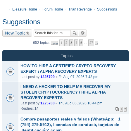
Eleasure Home
Forum Home
Titan Revenge
Suggestions
Suggestions
New Topic
652 topics
1
2
3
4
5
…
27
Topics
HOW TO HIRE A CERTIFIED CRYPTO RECOVERY
EXPERT \ ALPHA RECOVERY EXPERTS
Last post by
1225709
«
Fri Aug 07, 2026 7:43 pm
I NEED A HACKER TO HELP ME RECOVER MY
STOLEN CRYPTOCURRENCY / HIRE ALPHA
RECOVERY EXPERTS
Last post by
1225700
«
Thu Aug 06, 2026 10:44 pm
Replies:
14
1
2
Compre pasaportes reales y falsos (WhatsApp: +1
(754) 279-5912), licencias de conducir, tarjetas de
identificación; comp