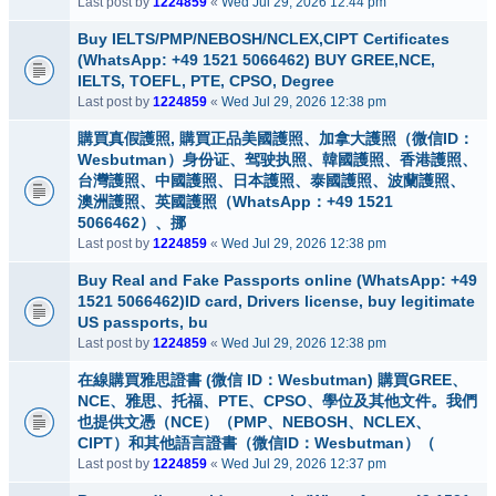
Last post by
1224859
«
Wed Jul 29, 2026 12:44 pm
Buy IELTS/PMP/NEBOSH/NCLEX,CIPT Certificates
(WhatsApp: +49 1521 5066462) BUY GREE,NCE,
IELTS, TOEFL, PTE, CPSO, Degree
Last post by
1224859
«
Wed Jul 29, 2026 12:38 pm
購買真假護照, 購買正品美國護照、加拿大護照（微信ID：
Wesbutman）身份证、驾驶执照、韓國護照、香港護照、
台灣護照、中國護照、日本護照、泰國護照、波蘭護照、
澳洲護照、英國護照（WhatsApp：+49 1521
5066462）、挪
Last post by
1224859
«
Wed Jul 29, 2026 12:38 pm
Buy Real and Fake Passports online (WhatsApp: +49
1521 5066462)ID card, Drivers license, buy legitimate
US passports, bu
Last post by
1224859
«
Wed Jul 29, 2026 12:38 pm
在線購買雅思證書 (微信 ID：Wesbutman) 購買GREE、
NCE、雅思、托福、PTE、CPSO、學位及其他文件。我們
也提供文憑（NCE）（PMP、NEBOSH、NCLEX、
CIPT）和其他語言證書（微信ID：Wesbutman）（
Last post by
1224859
«
Wed Jul 29, 2026 12:37 pm