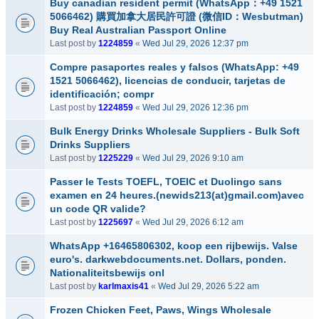
Buy canadian resident permit (WhatsApp：+49 1521
5066462) 購買加拿大居民許可證 (微信ID：Wesbutman)
Buy Real Australian Passport Online
Last post by
1224859
«
Wed Jul 29, 2026 12:37 pm
Compre pasaportes reales y falsos (WhatsApp: +49
1521 5066462), licencias de conducir, tarjetas de
identificación; compr
Last post by
1224859
«
Wed Jul 29, 2026 12:36 pm
Bulk Energy Drinks Wholesale Suppliers - Bulk Soft
Drinks Suppliers
Last post by
1225229
«
Wed Jul 29, 2026 9:10 am
Passer le Tests TOEFL, TOEIC et Duolingo sans
examen en 24 heures.(newids213(at)gmail.com)avec
un code QR valide?
Last post by
1225697
«
Wed Jul 29, 2026 6:12 am
WhatsApp +16465806302, koop een rijbewijs. Valse
euro's. darkwebdocuments.net. Dollars, ponden.
Nationaliteitsbewijs onl
Last post by
karlmaxis41
«
Wed Jul 29, 2026 5:22 am
Frozen Chicken Feet, Paws, Wings Wholesale