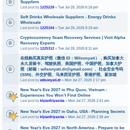
Suppliers
Last post by
1225229
«
Tue Jul 28, 2026 6:18 pm
Soft Drinks Wholesale Suppliers - Energy Drinks
Wholesale
Last post by
1225104
«
Tue Jul 28, 2026 8:19 am
Cryptocurrency Scam Recovery Services | Visit Alpha
Recovery Experts
Last post by
1225312
«
Tue Jul 28, 2026 8:11 am
在线购买真实护照（微信 ID：Wilsonyati），购买加拿大
永久居留卡、驾驶执照、美国护照、中国护照、加拿大护
照（邮箱：wilsonyati.dr@gmail.com）、社会安全号码
(SSN)、外交护照、马来西亚护照、香港护照、新加坡
Last post by
wilsonyati.dr
«
Mon Jul 27, 2026 2:17 pm
New Year's Eve 2027 in Phu Quoc, Vietnam -
Experiences You Won’t Find Online
Last post by
klyianfriyasnia
«
Mon Jul 27, 2026 2:41 am
New Year's Eve 2027 in Oahu, USA - Planning Secrets
Last post by
klyianfriyasnia
«
Mon Jul 27, 2026 2:36 am
New Year's Eve 2027 in North America - Prepare to be