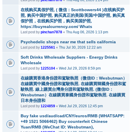
Last post by
pinchan7878
«
Thu Aug 06, 2026 1:24 pm
在线购买真假护照, ( 微信：Scottbowers44 )在线购买护
照, 购买中国护照, 购买真正的美国/英国/中国护照, 购买真
假护照，在线购买护照，购买美国护照,
https://buyrealcurrency.com/ Whats
Last post by
pinchan7878
«
Thu Aug 06, 2026 1:13 pm
Psychedelic shops near me that sells california
Last post by
1225561
«
Thu Jul 30, 2026 12:22 am
Soft Drinks Wholesale Suppliers - Energy Drinks
Wholesale
Last post by
1225104
«
Wed Jul 29, 2026 8:59 pm
在線購買香港身份證和駕駛執照（微信ID：Wesbutman）
在線購買中國身份證和駕駛執照. 在線購買韓國身份證和駕
駛執照. 線上購買台灣身分證和駕駛執照. (微信ID：
Wesbutman）在線購買泰國身份證和駕駛執照. 在線購買
日本身份證和
Last post by
1224859
«
Wed Jul 29, 2026 12:45 pm
Buy fake usd/aud/cad/CNY/euros/RMB (WHATSAPP:
+49 1521 5066462) Buy counterfeit Chinese
Yuan/RMB (WeChat ID: Wesbutman),