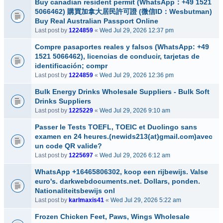
Buy canadian resident permit (WhatsApp：+49 1521
5066462) 購買加拿大居民許可證 (微信ID：Wesbutman)
Buy Real Australian Passport Online
Last post by
1224859
«
Wed Jul 29, 2026 12:37 pm
Compre pasaportes reales y falsos (WhatsApp: +49
1521 5066462), licencias de conducir, tarjetas de
identificación; compr
Last post by
1224859
«
Wed Jul 29, 2026 12:36 pm
Bulk Energy Drinks Wholesale Suppliers - Bulk Soft
Drinks Suppliers
Last post by
1225229
«
Wed Jul 29, 2026 9:10 am
Passer le Tests TOEFL, TOEIC et Duolingo sans
examen en 24 heures.(newids213(at)gmail.com)avec
un code QR valide?
Last post by
1225697
«
Wed Jul 29, 2026 6:12 am
WhatsApp +16465806302, koop een rijbewijs. Valse
euro's. darkwebdocuments.net. Dollars, ponden.
Nationaliteitsbewijs onl
Last post by
karlmaxis41
«
Wed Jul 29, 2026 5:22 am
Frozen Chicken Feet, Paws, Wings Wholesale