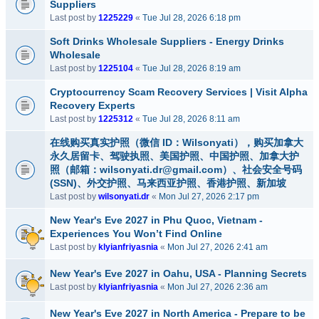
Suppliers
Last post by
1225229
«
Tue Jul 28, 2026 6:18 pm
Soft Drinks Wholesale Suppliers - Energy Drinks
Wholesale
Last post by
1225104
«
Tue Jul 28, 2026 8:19 am
Cryptocurrency Scam Recovery Services | Visit Alpha
Recovery Experts
Last post by
1225312
«
Tue Jul 28, 2026 8:11 am
在线购买真实护照（微信 ID：Wilsonyati），购买加拿大
永久居留卡、驾驶执照、美国护照、中国护照、加拿大护
照（邮箱：wilsonyati.dr@gmail.com）、社会安全号码
(SSN)、外交护照、马来西亚护照、香港护照、新加坡
Last post by
wilsonyati.dr
«
Mon Jul 27, 2026 2:17 pm
New Year's Eve 2027 in Phu Quoc, Vietnam -
Experiences You Won’t Find Online
Last post by
klyianfriyasnia
«
Mon Jul 27, 2026 2:41 am
New Year's Eve 2027 in Oahu, USA - Planning Secrets
Last post by
klyianfriyasnia
«
Mon Jul 27, 2026 2:36 am
New Year's Eve 2027 in North America - Prepare to be