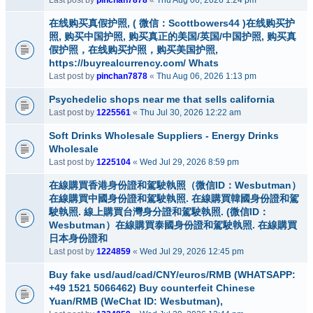
Last post by
pinchan7878
«
Thu Aug 06, 2026 1:24 pm
在线购买真假护照, ( 微信：Scottbowers44 )在线购买护
照, 购买中国护照, 购买真正的美国/英国/中国护照, 购买真
假护照，在线购买护照，购买美国护照,
https://buyrealcurrency.com/ Whats
Last post by
pinchan7878
«
Thu Aug 06, 2026 1:13 pm
Psychedelic shops near me that sells california
Last post by
1225561
«
Thu Jul 30, 2026 12:22 am
Soft Drinks Wholesale Suppliers - Energy Drinks
Wholesale
Last post by
1225104
«
Wed Jul 29, 2026 8:59 pm
在線購買香港身份證和駕駛執照（微信ID：Wesbutman）
在線購買中國身份證和駕駛執照. 在線購買韓國身份證和駕
駛執照. 線上購買台灣身分證和駕駛執照. (微信ID：
Wesbutman）在線購買泰國身份證和駕駛執照. 在線購買
日本身份證和
Last post by
1224859
«
Wed Jul 29, 2026 12:45 pm
Buy fake usd/aud/cad/CNY/euros/RMB (WHATSAPP:
+49 1521 5066462) Buy counterfeit Chinese
Yuan/RMB (WeChat ID: Wesbutman),