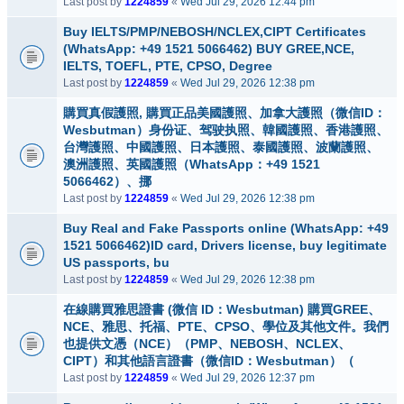
Last post by
1224859
«
Wed Jul 29, 2026 12:44 pm
Buy IELTS/PMP/NEBOSH/NCLEX,CIPT Certificates
(WhatsApp: +49 1521 5066462) BUY GREE,NCE,
IELTS, TOEFL, PTE, CPSO, Degree
Last post by
1224859
«
Wed Jul 29, 2026 12:38 pm
購買真假護照, 購買正品美國護照、加拿大護照（微信ID：
Wesbutman）身份证、驾驶执照、韓國護照、香港護照、
台灣護照、中國護照、日本護照、泰國護照、波蘭護照、
澳洲護照、英國護照（WhatsApp：+49 1521
5066462）、挪
Last post by
1224859
«
Wed Jul 29, 2026 12:38 pm
Buy Real and Fake Passports online (WhatsApp: +49
1521 5066462)ID card, Drivers license, buy legitimate
US passports, bu
Last post by
1224859
«
Wed Jul 29, 2026 12:38 pm
在線購買雅思證書 (微信 ID：Wesbutman) 購買GREE、
NCE、雅思、托福、PTE、CPSO、學位及其他文件。我們
也提供文憑（NCE）（PMP、NEBOSH、NCLEX、
CIPT）和其他語言證書（微信ID：Wesbutman）（
Last post by
1224859
«
Wed Jul 29, 2026 12:37 pm