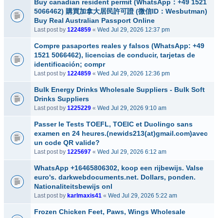
Buy canadian resident permit (WhatsApp：+49 1521
5066462) 購買加拿大居民許可證 (微信ID：Wesbutman)
Buy Real Australian Passport Online
Last post by
1224859
«
Wed Jul 29, 2026 12:37 pm
Compre pasaportes reales y falsos (WhatsApp: +49
1521 5066462), licencias de conducir, tarjetas de
identificación; compr
Last post by
1224859
«
Wed Jul 29, 2026 12:36 pm
Bulk Energy Drinks Wholesale Suppliers - Bulk Soft
Drinks Suppliers
Last post by
1225229
«
Wed Jul 29, 2026 9:10 am
Passer le Tests TOEFL, TOEIC et Duolingo sans
examen en 24 heures.(newids213(at)gmail.com)avec
un code QR valide?
Last post by
1225697
«
Wed Jul 29, 2026 6:12 am
WhatsApp +16465806302, koop een rijbewijs. Valse
euro's. darkwebdocuments.net. Dollars, ponden.
Nationaliteitsbewijs onl
Last post by
karlmaxis41
«
Wed Jul 29, 2026 5:22 am
Frozen Chicken Feet, Paws, Wings Wholesale