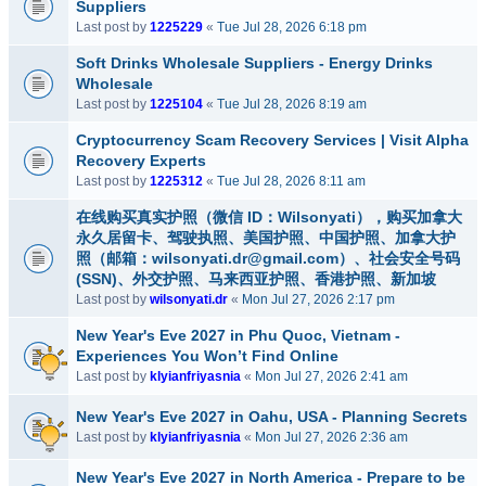
Suppliers
Last post by
1225229
«
Tue Jul 28, 2026 6:18 pm
Soft Drinks Wholesale Suppliers - Energy Drinks
Wholesale
Last post by
1225104
«
Tue Jul 28, 2026 8:19 am
Cryptocurrency Scam Recovery Services | Visit Alpha
Recovery Experts
Last post by
1225312
«
Tue Jul 28, 2026 8:11 am
在线购买真实护照（微信 ID：Wilsonyati），购买加拿大
永久居留卡、驾驶执照、美国护照、中国护照、加拿大护
照（邮箱：wilsonyati.dr@gmail.com）、社会安全号码
(SSN)、外交护照、马来西亚护照、香港护照、新加坡
Last post by
wilsonyati.dr
«
Mon Jul 27, 2026 2:17 pm
New Year's Eve 2027 in Phu Quoc, Vietnam -
Experiences You Won’t Find Online
Last post by
klyianfriyasnia
«
Mon Jul 27, 2026 2:41 am
New Year's Eve 2027 in Oahu, USA - Planning Secrets
Last post by
klyianfriyasnia
«
Mon Jul 27, 2026 2:36 am
New Year's Eve 2027 in North America - Prepare to be