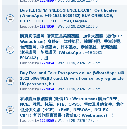
Last post by
1224859
«
Wed Jul 29, 2026 12:44 pm
Buy IELTS/PMP/NEBOSH/NCLEX,CIPT Certificates
(WhatsApp: +49 1521 5066462) BUY GREE,NCE,
IELTS, TOEFL, PTE, CPSO, Degree
Last post by
1224859
«
Wed Jul 29, 2026 12:38 pm
購買真假護照, 購買正品美國護照、加拿大護照（微信ID：
Wesbutman）身份证、驾驶执照、韓國護照、香港護照、
台灣護照、中國護照、日本護照、泰國護照、波蘭護照、
澳洲護照、英國護照（WhatsApp：+49 1521
5066462）、挪
Last post by
1224859
«
Wed Jul 29, 2026 12:38 pm
Buy Real and Fake Passports online (WhatsApp: +49
1521 5066462)ID card, Drivers license, buy legitimate
US passports, bu
Last post by
1224859
«
Wed Jul 29, 2026 12:38 pm
在線購買雅思證書 (微信 ID：Wesbutman) 購買GREE、
NCE、雅思、托福、PTE、CPSO、學位及其他文件。我們
也提供文憑（NCE）（PMP、NEBOSH、NCLEX、
CIPT）和其他語言證書（微信ID：Wesbutman）（
Last post by
1224859
«
Wed Jul 29, 2026 12:37 pm