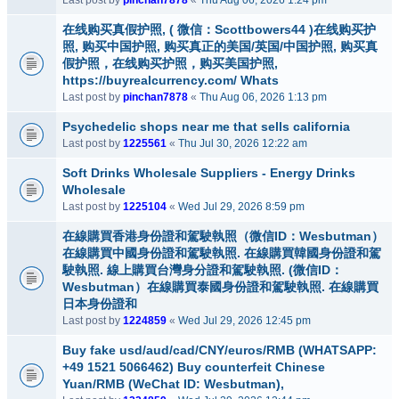
Last post by
pinchan7878
«
Thu Aug 06, 2026 1:24 pm
在线购买真假护照, ( 微信：Scottbowers44 )在线购买护
照, 购买中国护照, 购买真正的美国/英国/中国护照, 购买真
假护照，在线购买护照，购买美国护照,
https://buyrealcurrency.com/ Whats
Last post by
pinchan7878
«
Thu Aug 06, 2026 1:13 pm
Psychedelic shops near me that sells california
Last post by
1225561
«
Thu Jul 30, 2026 12:22 am
Soft Drinks Wholesale Suppliers - Energy Drinks
Wholesale
Last post by
1225104
«
Wed Jul 29, 2026 8:59 pm
在線購買香港身份證和駕駛執照（微信ID：Wesbutman）
在線購買中國身份證和駕駛執照. 在線購買韓國身份證和駕
駛執照. 線上購買台灣身分證和駕駛執照. (微信ID：
Wesbutman）在線購買泰國身份證和駕駛執照. 在線購買
日本身份證和
Last post by
1224859
«
Wed Jul 29, 2026 12:45 pm
Buy fake usd/aud/cad/CNY/euros/RMB (WHATSAPP:
+49 1521 5066462) Buy counterfeit Chinese
Yuan/RMB (WeChat ID: Wesbutman),