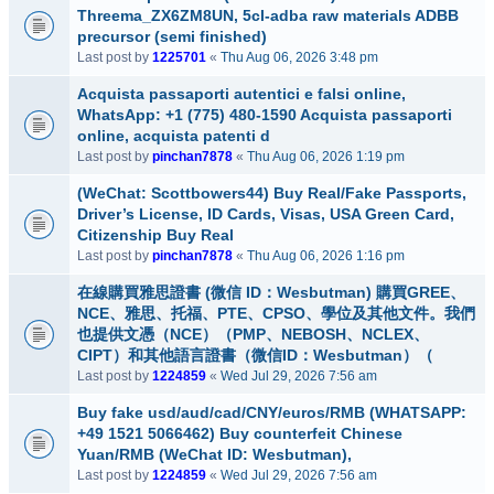
Threema_ZX6ZM8UN, 5cl-adba raw materials ADBB
precursor (semi finished)
Last post by
1225701
«
Thu Aug 06, 2026 3:48 pm
Acquista passaporti autentici e falsi online,
WhatsApp: +1 (775) 480-1590 Acquista passaporti
online, acquista patenti d
Last post by
pinchan7878
«
Thu Aug 06, 2026 1:19 pm
(WeChat: Scottbowers44) Buy Real/Fake Passports,
Driver’s License, ID Cards, Visas, USA Green Card,
Citizenship Buy Real
Last post by
pinchan7878
«
Thu Aug 06, 2026 1:16 pm
在線購買雅思證書 (微信 ID：Wesbutman) 購買GREE、
NCE、雅思、托福、PTE、CPSO、學位及其他文件。我們
也提供文憑（NCE）（PMP、NEBOSH、NCLEX、
CIPT）和其他語言證書（微信ID：Wesbutman）（
Last post by
1224859
«
Wed Jul 29, 2026 7:56 am
Buy fake usd/aud/cad/CNY/euros/RMB (WHATSAPP:
+49 1521 5066462) Buy counterfeit Chinese
Yuan/RMB (WeChat ID: Wesbutman),
Last post by
1224859
«
Wed Jul 29, 2026 7:56 am