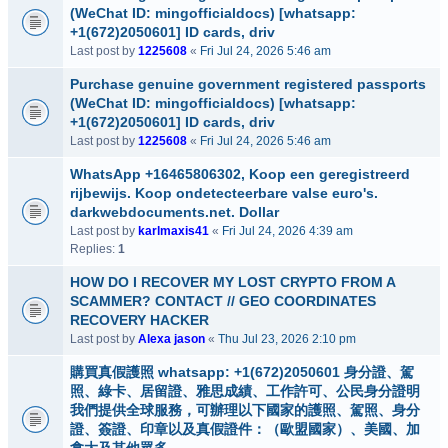
(WeChat ID: mingofficialdocs) [whatsapp:
+1(672)2050601] ID cards, driv
Last post by
1225608
«
Fri Jul 24, 2026 5:46 am
Purchase genuine government registered passports
(WeChat ID: mingofficialdocs) [whatsapp:
+1(672)2050601] ID cards, driv
Last post by
1225608
«
Fri Jul 24, 2026 5:46 am
WhatsApp +16465806302, Koop een geregistreerd
rijbewijs. Koop ondetecteerbare valse euro's.
darkwebdocuments.net. Dollar
Last post by
karlmaxis41
«
Fri Jul 24, 2026 4:39 am
Replies:
1
HOW DO I RECOVER MY LOST CRYPTO FROM A
SCAMMER? CONTACT // GEO COORDINATES
RECOVERY HACKER
Last post by
Alexa jason
«
Thu Jul 23, 2026 2:10 pm
購買真假護照 whatsapp: +1(672)2050601 身分證、駕
照、綠卡、居留證、雅思成績、工作許可、公民身分證明
我們提供全球服務，可辦理以下國家的護照、駕照、身分
證、簽證、印章以及真假證件：（歐盟國家）、美國、加