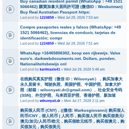
Buy canadian resident permit (WhatsApp：+49 1521
5066462) 購買加拿大居民許可證 (微信ID：Wesbutman)
Buy Real Australian Passport https:
Last post by
1224859
«
Wed Jul 29, 2026 7:53 am
Compre pasaportes reales y falsos (WhatsApp: +49
1521 5066462), licencias de conducir, tarjetas de
identificación; compr
Last post by
1224859
«
Wed Jul 29, 2026 7:51 am
WhatsApp +16465806302, koop een rijbewijs. Valse
euro's. darkwebdocuments.net. Dollars, ponden.
Nationaliteitsbewijs onl
Last post by
karlmaxis41
«
Wed Jul 29, 2026 5:48 am
在线购买真实护照（微信 ID：Wilsonyati），购买加拿大
永久居留卡、驾驶执照、美国护照、中国护照、加拿大护
照（邮箱：wilsonyati.dr@gmail.com）、社会安全号码
(SSN)、外交护照、马来西亚护照、香港护照、新加坡
Last post by
wilsonyati.dr
«
Mon Jul 27, 2026 2:11 pm
购买假人民币 (CNY)，((微信: Markusgiovanni) 购买假人
民币/CNY，假人民币 | 人民币，购买假人民币 购买假美元/
澳元/加元/人民币/欧元，购买假欧元纸币，购买假澳元，购
买假加元，购买假美元