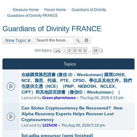
Eleasure Home
Forum Home
Guardians of Divinity
Guardians of Divinity FRANCE
Guardians of Divinity FRANCE
New Topic
440 topics
1
2
3
4
5
…
18
Topics
在線購買雅思證書 (微信 ID：Wesbutman) 購買GREE、
NCE、雅思、托福、PTE、CPSO、學位及其他文件。我們
也提供文憑（NCE）（PMP、NEBOSH、NCLEX、
CIPT）和其他語言證書（微信ID：Wesbutman）（
Last post by
Green pharmhouse
«
Thu Aug 06, 2026 6:13 pm
Can Stolen Cryptocurrency Be Recovered? How
Alpha Recovery Experts Helps Recover Lost
Cryptocurrency
Last post by
1225430
«
Thu Aug 06, 2026 5:18 pm
5cl-adba precursor (semi finished)